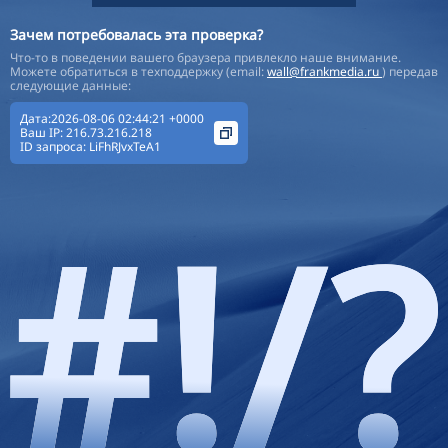
Зачем потребовалась эта проверка?
Что-то в поведении вашего браузера привлекло наше внимание.
Можете обратиться в техподдержку (email:
wall@frankmedia.ru
) передав
следующие данные:
Дата:2026-08-06 02:44:21 +0000
Ваш IP:
216.73.216.218
ID запроса:
LiFhRJvxTeA1