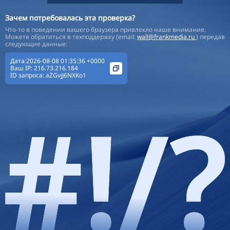
Зачем потребовалась эта проверка?
Что-то в поведении вашего браузера привлекло наше внимание.
Можете обратиться в техподдержку (email:
wall@frankmedia.ru
) передав
следующие данные:
Дата:2026-08-08 01:35:36 +0000
Ваш IP:
216.73.216.184
ID запроса:
aZGvjJ6NXKo1