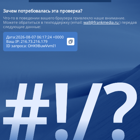
Зачем потребовалась эта проверка?
Что-то в поведении вашего браузера привлекло наше внимание.
Можете обратиться в техподдержку (email:
wall@frankmedia.ru
) передав
следующие данные:
Дата:2026-08-07 06:17:24 +0000
Ваш IP:
216.73.216.179
ID запроса:
OHK9BuwVvmI1