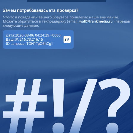
Зачем потребовалась эта проверка?
Что-то в поведении вашего браузера привлекло наше внимание.
Можете обратиться в техподдержку (email:
wall@frankmedia.ru
) передав
следующие данные:
Дата:2026-08-06 04:24:29 +0000
Ваш IP:
216.73.216.15
ID запроса:
TOH1TpO6hCg1