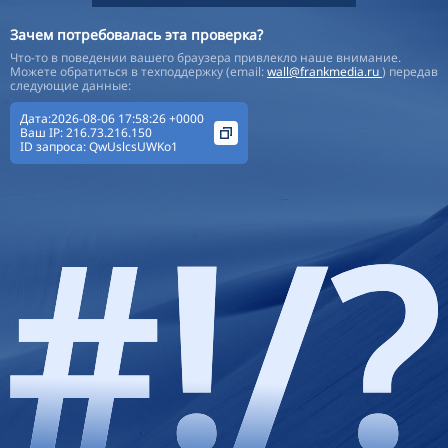
Зачем потребовалась эта проверка?
Что-то в поведении вашего браузера привлекло наше внимание.
Можете обратиться в техподдержку (email:
wall@frankmedia.ru
) передав
следующие данные:
Дата:2026-08-06 17:58:26 +0000
Ваш IP:
216.73.216.150
ID запроса:
QwUslcsUWKo1