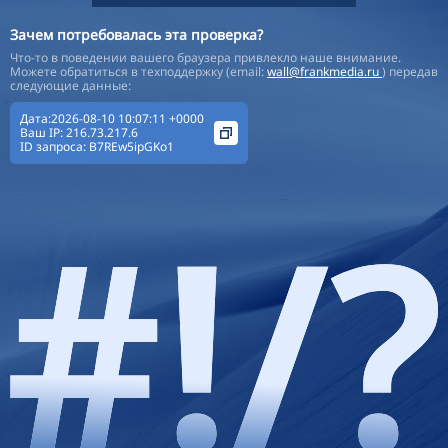
Зачем потребовалась эта проверка?
Что-то в поведении вашего браузера привлекло наше внимание.
Можете обратиться в техподдержку (email:
wall@frankmedia.ru
) передав
следующие данные:
Дата:2026-08-10 10:07:11 +0000
Ваш IP:
216.73.217.6
ID запроса:
B7REw5ipGKo1