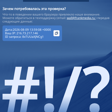
Зачем потребовалась эта проверка?
Что-то в поведении вашего браузера привлекло наше внимание.
Можете обратиться в техподдержку (email:
wall@frankmedia.ru
) передав
следующие данные:
Дата:2026-08-09 13:59:08 +0000
Ваш IP:
216.73.217.146
ID запроса:
8xTUUaXJNCg1