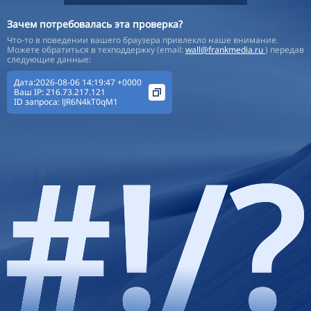
Зачем потребовалась эта проверка?
Что-то в поведении вашего браузера привлекло наше внимание.
Можете обратиться в техподдержку (email:
wall@frankmedia.ru
) передав
следующие данные:
Дата:2026-08-06 14:19:47 +0000
Ваш IP:
216.73.217.121
ID запроса:
lJR6N4kT0qM1