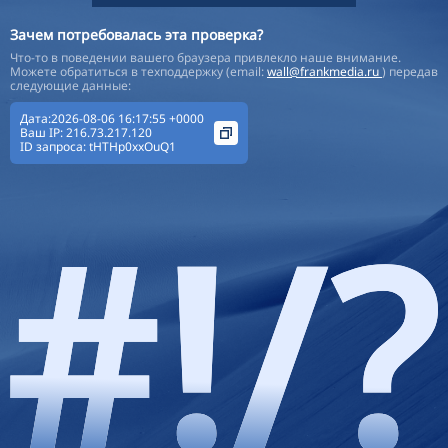
Зачем потребовалась эта проверка?
Что-то в поведении вашего браузера привлекло наше внимание.
Можете обратиться в техподдержку (email:
wall@frankmedia.ru
) передав
следующие данные:
Дата:2026-08-06 16:17:55 +0000
Ваш IP:
216.73.217.120
ID запроса:
tHTHp0xxOuQ1