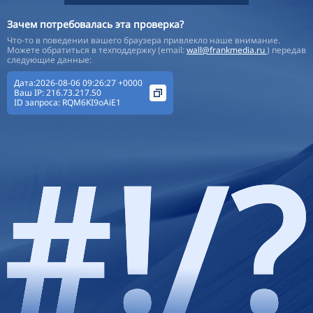
Зачем потребовалась эта проверка?
Что-то в поведении вашего браузера привлекло наше внимание.
Можете обратиться в техподдержку (email:
wall@frankmedia.ru
) передав
следующие данные:
Дата:2026-08-06 09:26:27 +0000
Ваш IP:
216.73.217.50
ID запроса:
RQM6KI9oAiE1