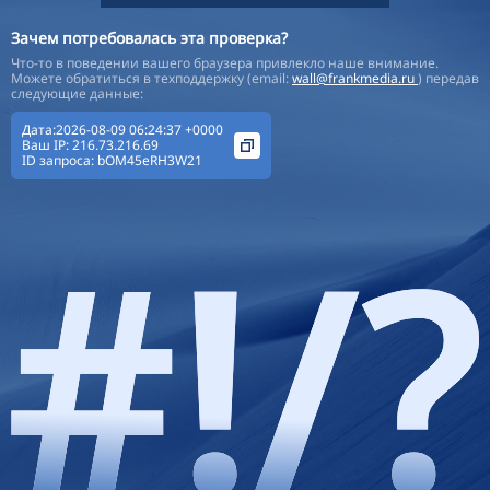
Зачем потребовалась эта проверка?
Что-то в поведении вашего браузера привлекло наше внимание.
Можете обратиться в техподдержку (email:
wall@frankmedia.ru
) передав
следующие данные:
Дата:2026-08-09 06:24:37 +0000
Ваш IP:
216.73.216.69
ID запроса:
bOM45eRH3W21