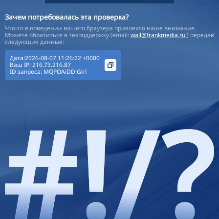
Зачем потребовалась эта проверка?
Что-то в поведении вашего браузера привлекло наше внимание.
Можете обратиться в техподдержку (email:
wall@frankmedia.ru
) передав
следующие данные:
Дата:2026-08-07 11:26:22 +0000
Ваш IP:
216.73.216.87
ID запроса:
MQPOAiDDlGk1