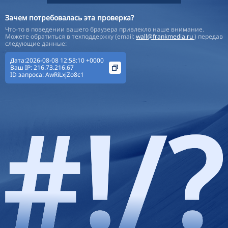
Зачем потребовалась эта проверка?
Что-то в поведении вашего браузера привлекло наше внимание.
Можете обратиться в техподдержку (email:
wall@frankmedia.ru
) передав
следующие данные:
Дата:2026-08-08 12:58:10 +0000
Ваш IP:
216.73.216.67
ID запроса:
AwRiLxjZo8c1