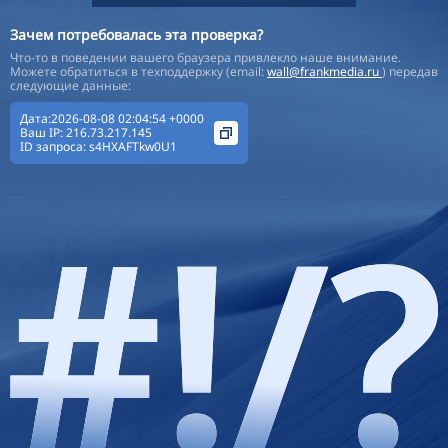
Зачем потребовалась эта проверка?
Что-то в поведении вашего браузера привлекло наше внимание.
Можете обратиться в техподдержку (email:
wall@frankmedia.ru
) передав
следующие данные:
Дата:2026-08-08 02:04:54 +0000
Ваш IP:
216.73.217.145
ID запроса:
s4HXAFTkw0U1