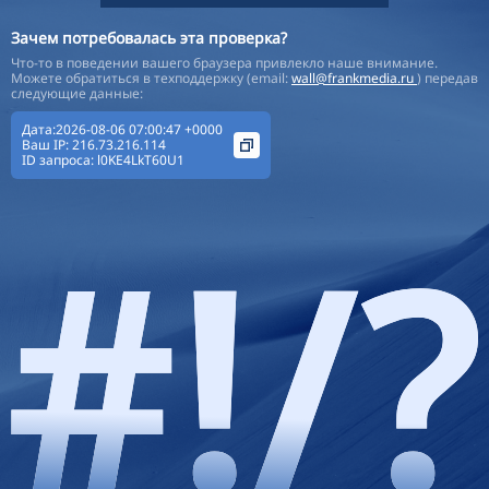
Зачем потребовалась эта проверка?
Что-то в поведении вашего браузера привлекло наше внимание.
Можете обратиться в техподдержку (email:
wall@frankmedia.ru
) передав
следующие данные:
Дата:2026-08-06 07:00:47 +0000
Ваш IP:
216.73.216.114
ID запроса:
l0KE4LkT60U1