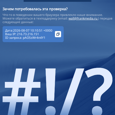
Зачем потребовалась эта проверка?
Что-то в поведении вашего браузера привлекло наше внимание.
Можете обратиться в техподдержку (email:
wall@frankmedia.ru
) передав
следующие данные:
Дата:2026-08-07 10:10:51 +0000
Ваш IP:
216.73.216.151
ID запроса:
pAOSsWr4n4Y1