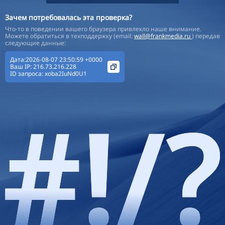
Зачем потребовалась эта проверка?
Что-то в поведении вашего браузера привлекло наше внимание.
Можете обратиться в техподдержку (email:
wall@frankmedia.ru
) передав
следующие данные:
Дата:2026-08-07 23:50:59 +0000
Ваш IP:
216.73.216.228
ID запроса:
xoba2IuNd0U1